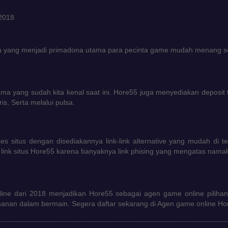
 2018
a yang menjadi primadona utama para pecinta game mudah menang sej
ama yang sudah kita kenal saat ini. Hore55 juga menyediakan deposi
is, Serta melalui pulsa.
itus dengan disediakannya link-link alternative yang mudah di te
n link situs Hore55 karena banyaknya link phising yang mengatas nama
ne dari 2018 menjadikan Hore55 sebagai agen game online pilihan
anan dalam bermain. Segera daftar sekarang di Agen game online 