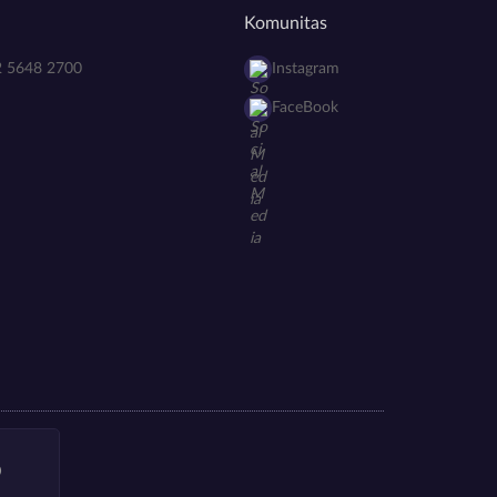
Komunitas
2 5648 2700
Instagram
FaceBook
O