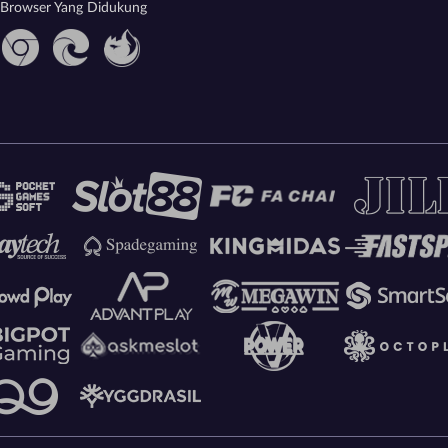
Browser Yang Didukung