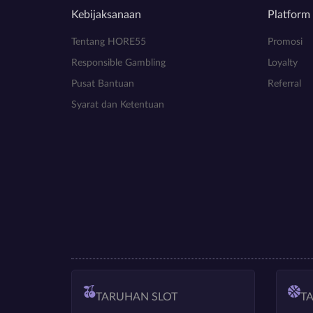
Kebijaksanaan
Platform
Tentang HORE55
Promosi
Responsible Gambling
Loyalty
Pusat Bantuan
Referral
Syarat dan Ketentuan
TARUHAN SLOT
T