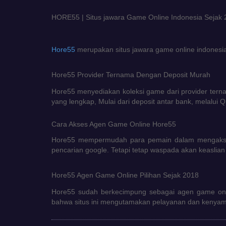
HORE55 | Situs jawara Game Online Indonesia Sejak
Hore55
merupakan situs jawara game online indonesi
Hore55 Provider Ternama Dengan Deposit Murah
Hore55 menyediakan koleksi game dari provider tern
yang lengkap, Mulai dari deposit antar bank, melalui Qr
Cara Akses Agen Game Online Hore55
Hore55 mempermudah para pemain dalam mengakses s
pencarian google. Tetapi tetap waspada akan keaslia
Hore55 Agen Game Online Pilihan Sejak 2018
Hore55 sudah berkecimpung sebagai agen game onli
bahwa situs ini mengutamakan pelayanan dan kenyam