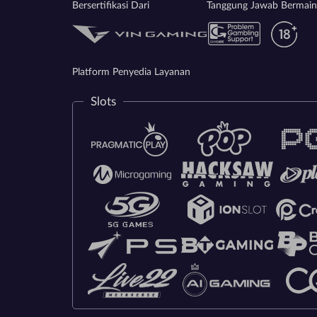
Bersertifikasi Dari
Tanggung Jawab Bermain
Platform Penyedia Layanan
Slots