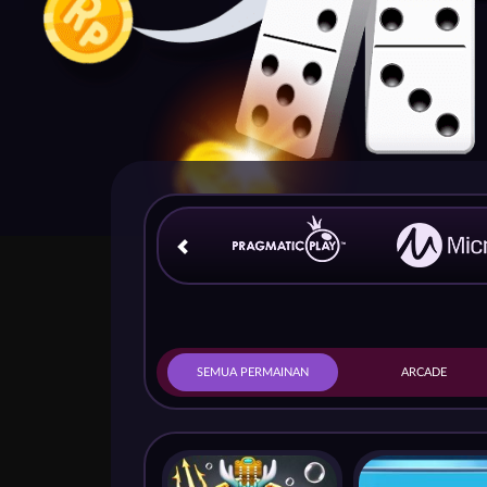
SEMUA PERMAINAN
ARCADE