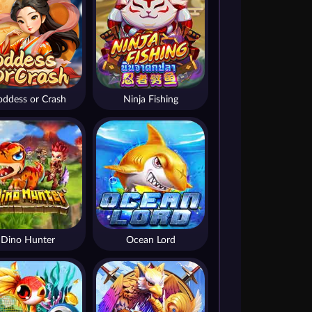
ddess or Crash
Ninja Fishing
Dino Hunter
Ocean Lord