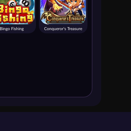
Bingo Fishing
Conqueror's Treasure