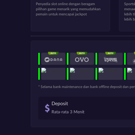
Penyedia slot online dengan beragam
Sports
pilihan game menarik yang memudahkan
menawa
pemain untuk mencapai jackpot
lebih 
lebih 
* Selama bank maintenance dan bank offline deposit dan pen
Deposit
Rata-rata 3 Menit