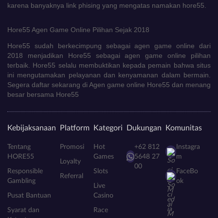
karena banyaknya link phising yang mengatas namakan hore55.
Hore55 Agen Game Online Pilihan Sejak 2018
Hore55 sudah berkecimpung sebagai agen game online dari
2018 menjadikan Hore55 sebagai agen game online pilihan
terbaik. Hore55 selalu membuktikan kepada pemain bahwa situs
ini mengutamakan pelayanan dan kenyamanan dalam bermain.
Segera daftar sekarang di Agen game online Hore55 dan menang
besar bersama Hore55
Kebijaksanaan
Platform
Kategori
Dukungan
Komunitas
Tentang
Promosi
Hot
+62 812
Instagra
HORE55
Games
5648 27
m
Loyalty
00
Responsible
Slots
FaceBo
Referral
Gambling
ok
Live
Pusat Bantuan
Casino
Syarat dan
Race