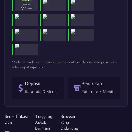
* Selama bank maintenance dan bank offline deposit dan penarikan
tidak dapat diproses
Deposit
Penarikan
Rata-rata 3 Menit
Rata-rata 5 Menit
Bersertifikasi
Tanggung
Browser
Dari
Jawab
Yang
Bermain
Didukung