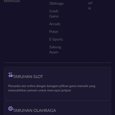
Ketentuan
Olahraga
Crash
Game
Arcade
Poker
E-Sports
Sabung
Ayam
TARUHAN SLOT
Penyedia slot online dengan beragam pilihan game menarik yang
memudahkan pemain untuk mencapai jackpot
TARUHAN OLAHRAGA