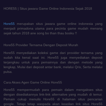
HORE55 | Situs jawara Game Online Indonesia Sejak 2018
Hore55
merupakan situs jawara game online indonesia yang
menjadi primadona utama para pecinta game mudah menang
sejak tahun 2018 ane song bo than thau bosku !!
Hore55 Provider Ternama Dengan Deposit Murah
Hore55 menyediakan koleksi game dari provider ternama yang
sudah kita kenal saat ini. Hore55 juga menyediakan deposit
terjangkau untuk para pemainnya dan dengan metode yang
lengkap, Mulai dari deposit antar bank, melalui Qris, Serta melalui
pulsa.
Cara Akses Agen Game Online Hore55
Hore55 mempermudah para pemain dalam mengakses situs
dengan disediakannya link-link alternative yang mudah di temui.
Pemain cukup menulis Hore55 di halaman situs pencarian
google. Tetapi tetap waspada akan keaslian link situs Hore55