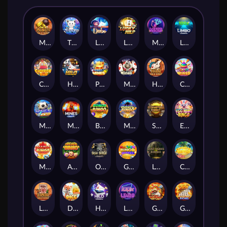
Mines Gold Rush
Tiger Hilo
Limbo
Lucky Hilo
Mines Neon
Limbo Classic
Chicken Run
Hilo
Pinoy Mines
Mines Maple
Hilo Gold Rush
Candy Mines
Mines Soccer
Mines Classic
Bonus Bingo
Magic Bingo
Steampunk
EggHunt Bingo
Maple Bingo
Arcade Bingo
Odin Bingo
Golden Bingo
Lost Ruins
Caribbean Bingo
Limbo Gold Rush
Dice
Hilo Classic
Limbo Neon
Golden Fortunes
Golden Horse Riches