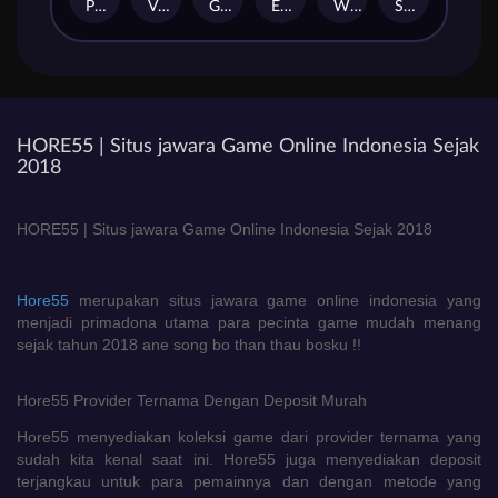
Plinko
Video Poker
Gold Rush: Boomers
Egypt Hilo
Wheel
Steampunk 2
HORE55 | Situs jawara Game Online Indonesia Sejak
2018
HORE55 | Situs jawara Game Online Indonesia Sejak 2018
Hore55
merupakan situs jawara game online indonesia yang
menjadi primadona utama para pecinta game mudah menang
sejak tahun 2018 ane song bo than thau bosku !!
Hore55 Provider Ternama Dengan Deposit Murah
Hore55 menyediakan koleksi game dari provider ternama yang
sudah kita kenal saat ini. Hore55 juga menyediakan deposit
terjangkau untuk para pemainnya dan dengan metode yang