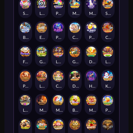
Sweet Scratch
Limbo Rainbow
Plinko Rainbow
Mines
Maze Classic
Sky Mission
Bricks Battle
Egypt Gem Scratch
Plinko Neon
Cookie Fiesta
Plinko Classic
Chili Fiesta
Forest Tea Party
Golden Clover
Lucky Drop: Coco 2
Gold Rush: Wild Dig
Dragon Tower
Lucky Drop-Coco
Plinko Gold Rush
Lucky Drop-GongXiFaChai
Cave Bingo
Diamonds
Hilo Neon
Keno
Lucky Drop-Olympus
Mines Raider
Multi Hilo
Bunny Run
Mines Cookie
Paradise Hilo