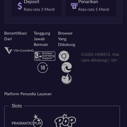
Deposit
Penarikan
Rata-rata 3 Menit
Rata-rata 5 Menit
Bersertifikasi
Tanggung
Browser
Dari
Jawab
Yang
Bermain
Didukung
©2026 HORE55. Hak
cipta dilindungi | 18+
Platform Penyedia Layanan
Slots