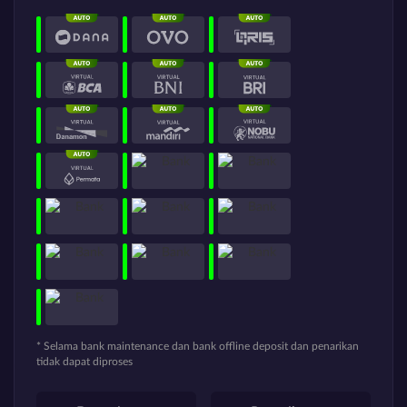
* Selama bank maintenance dan bank offline deposit dan penarikan
tidak dapat diproses