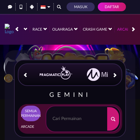
MASUK
DAFTAR
LIVE CASINO
RACE
OLAHRAGA
CRASH GAME
ARCADE
GEMINI
SEMUA
PERMAINAN
ARCADE