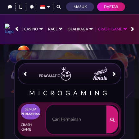
MASUK
DAFTAR
OTS
LIVE CASINO
RACE
OLAHRAGA
CRASH GAME
AR
MICROGAMING
SEMUA
PERMAINAN
CRASH
GAME