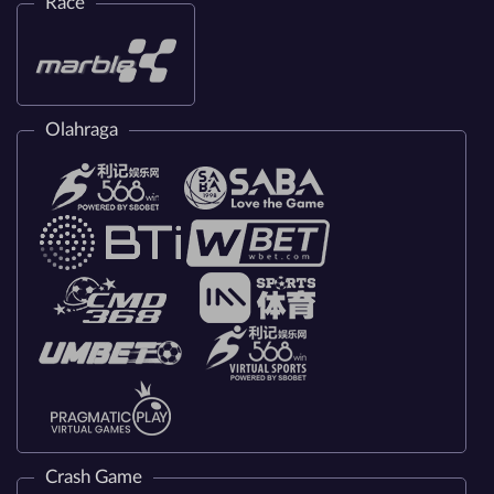
Race
Olahraga
Crash Game