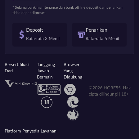
* Selama bank maintenance dan bank offline deposit dan penarikan
tidak dapat diproses
Deposit
Penarikan
Rata-rata 3 Menit
Rata-rata 5 Menit
Bersertifikasi
Tanggung
Browser
Dari
Jawab
Yang
Bermain
Didukung
©2026 HORE55. Hak
cipta dilindungi | 18+
Platform Penyedia Layanan