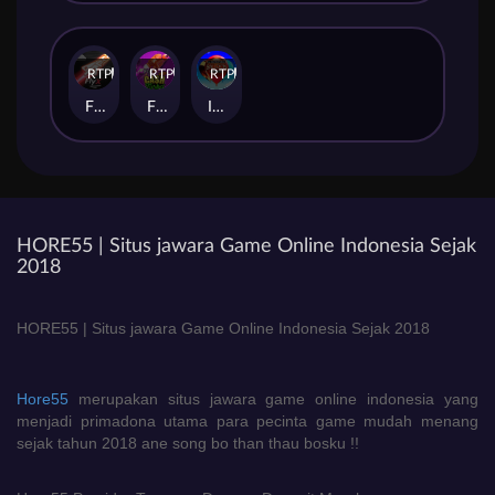
RTP
95%
RTP
83%
RTP
91%
FlyX
FlyX Cash Turbo
Incredible Balloon Machine
HORE55 | Situs jawara Game Online Indonesia Sejak
2018
HORE55 | Situs jawara Game Online Indonesia Sejak 2018
Hore55
merupakan situs jawara game online indonesia yang
menjadi primadona utama para pecinta game mudah menang
sejak tahun 2018 ane song bo than thau bosku !!