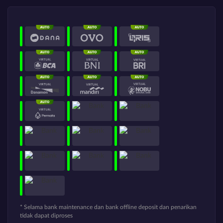
* Selama bank maintenance dan bank offline deposit dan penarikan
tidak dapat diproses