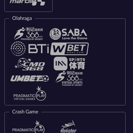
Olahraga
Crash Game