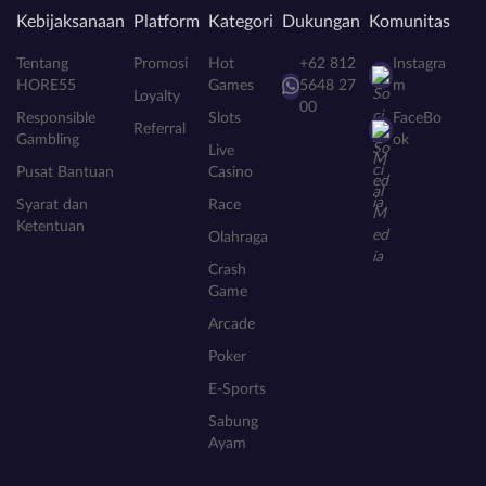
Kebijaksanaan
Platform
Kategori
Dukungan
Komunitas
Tentang
Promosi
Hot
+62 812
Instagra
HORE55
Games
5648 27
m
Loyalty
00
Responsible
Slots
FaceBo
Referral
Gambling
ok
Live
Pusat Bantuan
Casino
Syarat dan
Race
Ketentuan
Olahraga
Crash
Game
Arcade
Poker
E-Sports
Sabung
Ayam