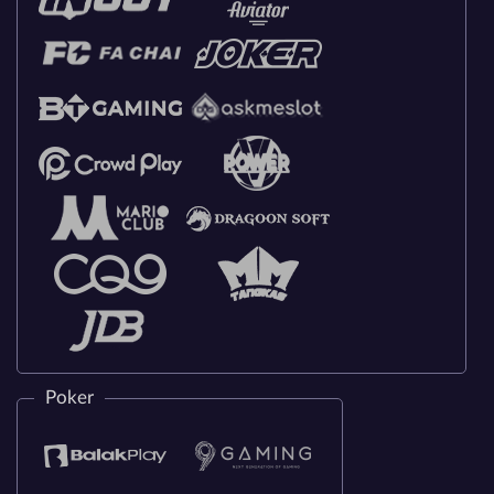
Poker