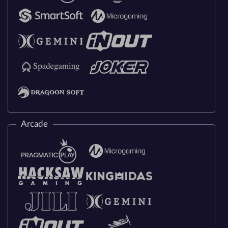
Arcade