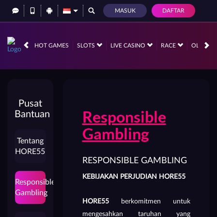
MASUK
DAFTAR
HOT GAMES
SLOTS
LIVE CASINO
RACE
OLAHRA
Pusat
Responsible
Bantuan
Gambling
Tentang
HORE55
RESPONSIBLE GAMBLING
KEBIJAKAN PERJUDIAN HORE55
Responsible
Gambling
HORE55
berkomitmen untuk
mengesahkan taruhan yang