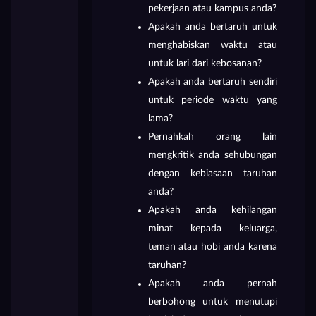
pekerjaan atau kampus anda?
Apakah anda bertaruh untuk
menghabiskan waktu atau
untuk lari dari kebosanan?
Apakah anda bertaruh sendiri
untuk periode waktu yang
lama?
Pernahkah orang lain
mengkritik anda sehubungan
dengan kebiasaan taruhan
anda?
Apakah anda kehilangan
minat kepada keluarga,
teman atau hobi anda karena
taruhan?
Apakah anda pernah
berbohong untuk menutupi