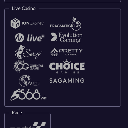
Live Casino
Race