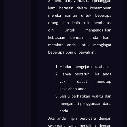
Sementara mayoritas dari pelanggan
kami bermain dalam kemampuan
mereka namun untuk beberapa
orang akan lebih sulit membatasi
diri. Untuk mengendalikan
kebiasaan bermain anda kami
meminta anda untuk mengingat
beberapa poin di bawah ini:
Hindari mengejar kekalahan.
Hanya bertaruh jika anda
yakin dapat menutup
kekalahan anda.
Selalu perhatikan waktu dan
mengamati penggunaan dana
anda.
Jika anda ingin berbicara dengan
seseorang yang berkaitan dengan