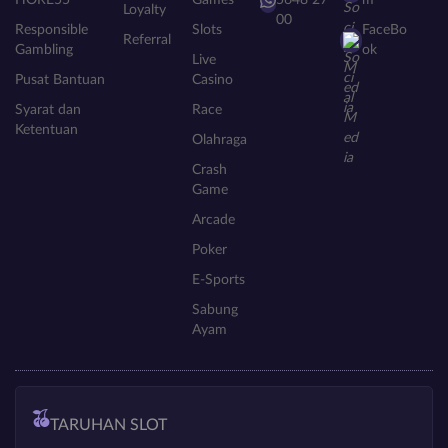
HORE55
Games
5648 27
m
Loyalty
00
Responsible
Slots
FaceBo
Referral
Gambling
ok
Live
Pusat Bantuan
Casino
Syarat dan
Race
Ketentuan
Olahraga
Crash
Game
Arcade
Poker
E-Sports
Sabung
Ayam
TARUHAN SLOT