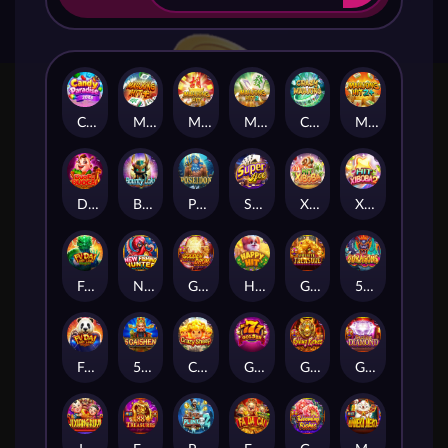
Candy Paradise 2048
Mahjong Hit +
Mahjong Hit
Mahjong Hit 2
Crazy Mahjong
Mahjong Hit 2+
DuoFuDuoCai
Bounty Loki
Poseidon
Super Ace
XiBoBa Hit
XiBoBa Hit2
Fu Dai Lian Lian-Dragon
New-Fishing Hunter
G-GoldenDrum
Happy Hit
G-InfiniteTreasure
5 Dragons(H5)
Fu Dai Lian Lian-Panda
5 CaiShen(H5)
Crazy Sheep
Golden 777(H5)
G-RollingRiches
G-DazzlingDiamond