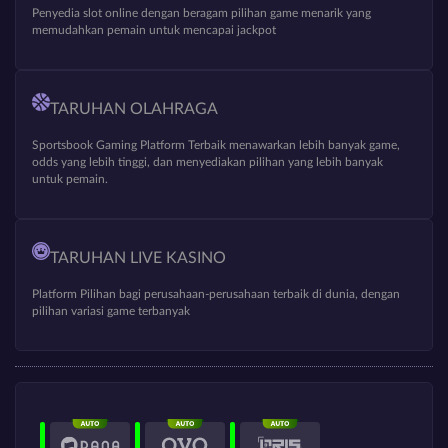
Penyedia slot online dengan beragam pilihan game menarik yang
memudahkan pemain untuk mencapai jackpot
TARUHAN OLAHRAGA
Sportsbook Gaming Platform Terbaik menawarkan lebih banyak game,
odds yang lebih tinggi, dan menyediakan pilihan yang lebih banyak
untuk pemain.
TARUHAN LIVE KASINO
Platform Pilihan bagi perusahaan-perusahaan terbaik di dunia, dengan
pilihan variasi game terbanyak