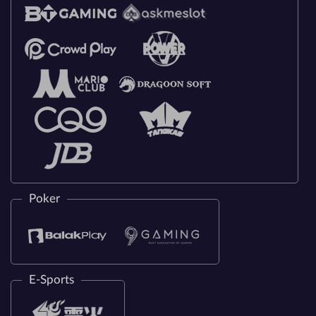
Poker
E-Sports