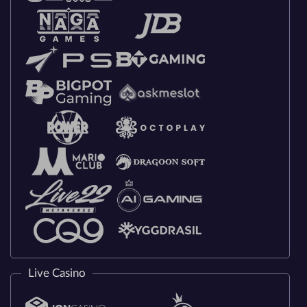
Live Casino