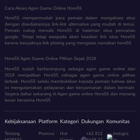
Cara Akses Agen Game Online Hore55
Hore55 mempermudah para pemain dalam mengakses situs
dengan disediakannya link-link alternative yang mudah di temui.
Pemain cukup menulis Hore55 di halaman situs pencarian
google. Tetapi tetap waspada akan keaslian link situs Hore55
karena banyaknya link phising yang mengatas namakan hore55.
Hore55 Agen Game Online Pilihan Sejak 2018
Hore55 sudah berkecimpung sebagai agen game online dari
2018 menjadikan Hore55 sebagai agen game online pilihan
terbaik. Hore55 selalu membuktikan kepada pemain bahwa situs
ini mengutamakan pelayanan dan kenyamanan dalam bermain.
Segera daftar sekarang di Agen game online Hore55 dan menang
besar bersama Hore55
Kebijaksanaan
Platform
Kategori
Dukungan
Komunitas
Tentang
Promosi
Hot
+62 812
Instagra