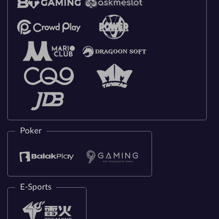
Poker
E-Sports