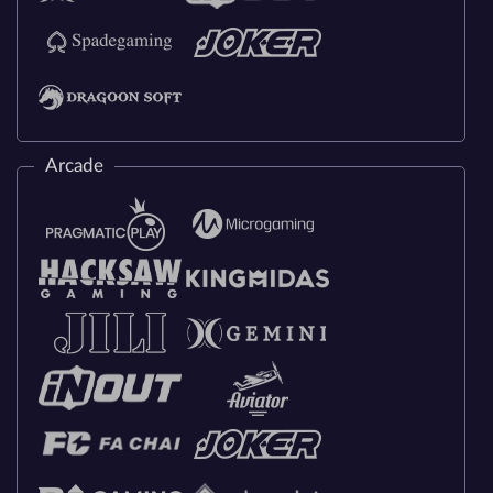
Arcade