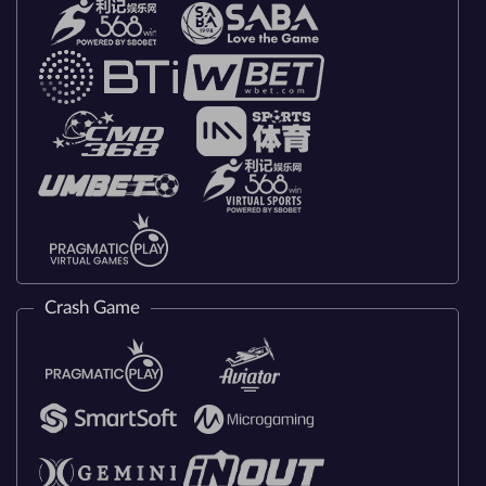
Crash Game