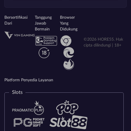
Bersertifikasi
Tanggung
Browser
Dari
Jawab
Yang
Bermain
Didukung
©2026 HORE55. Hak
cipta dilindungi | 18+
Platform Penyedia Layanan
Slots