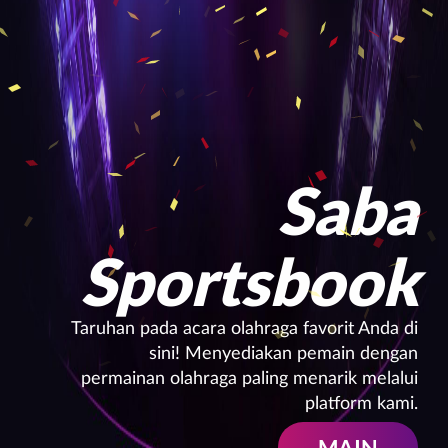
Saba
Sportsbook
Taruhan pada acara olahraga favorit Anda di
sini! Menyediakan pemain dengan
permainan olahraga paling menarik melalui
platform kami.
MAIN