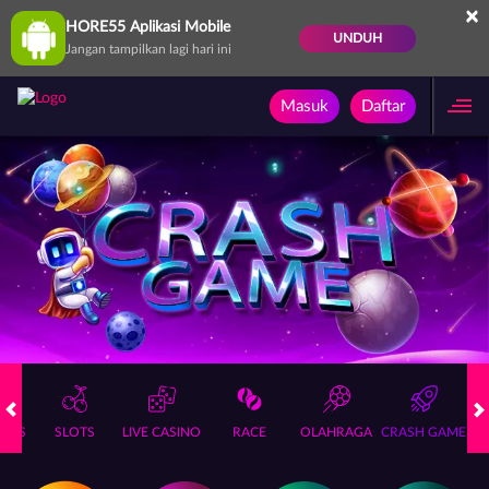
×
HORE55 Aplikasi Mobile
UNDUH
Jangan tampilkan lagi hari ini
Masuk
Daftar
MES
SLOTS
LIVE CASINO
RACE
OLAHRAGA
CRASH GAME