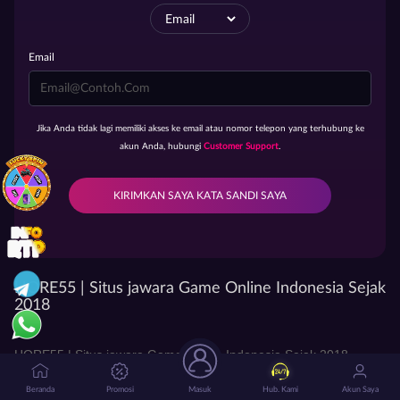
Email
Jika Anda tidak lagi memiliki akses ke email atau nomor telepon yang terhubung ke
akun Anda, hubungi
Customer Support
.
HORE55 | Situs jawara Game Online Indonesia Sejak
2018
HORE55 | Situs jawara Game Online Indonesia Sejak 2018
Beranda
Promosi
Masuk
Hub. Kami
Akun Saya